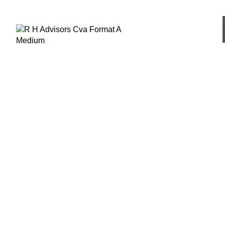
Home
Polónia
Polónia